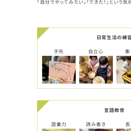
「自分でやってみたい」「できた！」という
日常生活の練
手先
自立心
集
言語教育
語彙力
読み書き
表