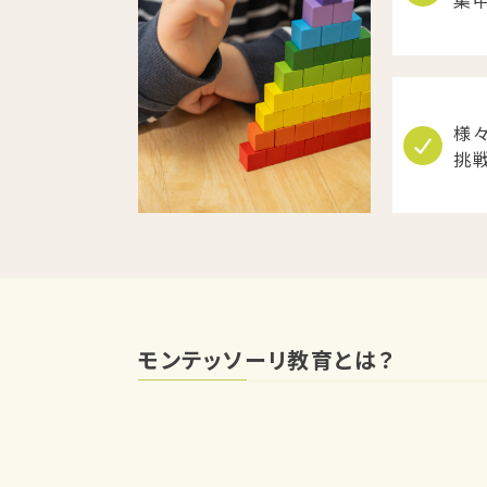
集
様
挑
モンテッソーリ教育とは？