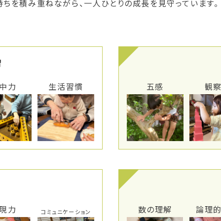
気持ちを積み重ねながら、一人ひとりの成長を見守っています。
習
中力
生活習慣
五感
観
現力
数の理解
論理
コミュニケーション